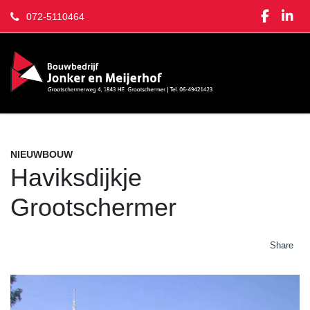
072-5110464
NIEUWBOUW
Haviksdijkje
Grootschermer
Share