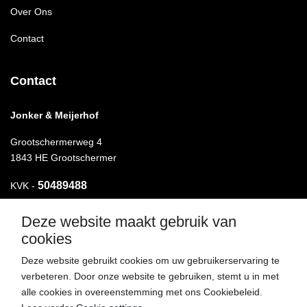
Over Ons
Contact
Contact
Jonker & Meijerhof
Grootschermerweg 4
1843 HE Grootschermer
50489488
KVK -
Deze website maakt gebruik van
T.
072-5110464
cookies
M.
06-49421423
Deze website gebruikt cookies om uw gebruikerservaring te
verbeteren. Door onze website te gebruiken, stemt u in met
E.
henk@bouwbedrijfmeijerhof.nl
alle cookies in overeenstemming met ons Cookiebeleid.