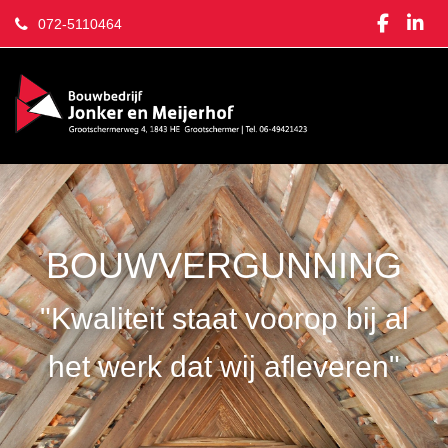
072-5110464
BOUWVERGUNNING
"Kwaliteit staat voorop bij al
het werk dat wij afleveren"