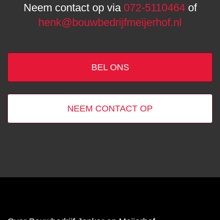
Neem contact op via
072-5110464
of
henk@bouwbedrijfmeijerhof.nl
BEL ONS
NEEM CONTACT OP