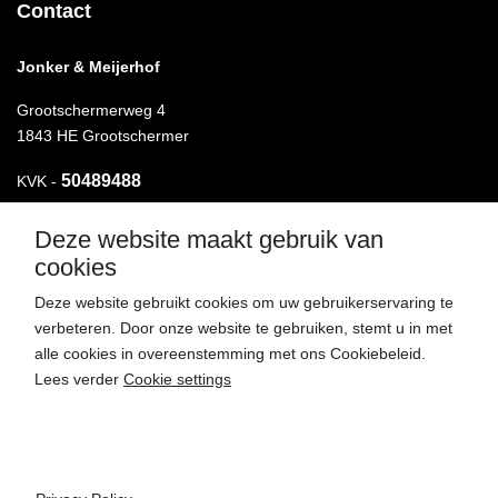
Contact
Jonker & Meijerhof
Grootschermerweg 4
1843 HE Grootschermer
50489488
KVK -
Deze website maakt gebruik van
T.
072-5110464
cookies
M.
06-49421423
Deze website gebruikt cookies om uw gebruikerservaring te
verbeteren. Door onze website te gebruiken, stemt u in met
E.
henk@bouwbedrijfmeijerhof.nl
alle cookies in overeenstemming met ons Cookiebeleid.
Lees verder
Cookie settings
Accept cookies
Copyright 2026 - Alle rechten voorbehouden