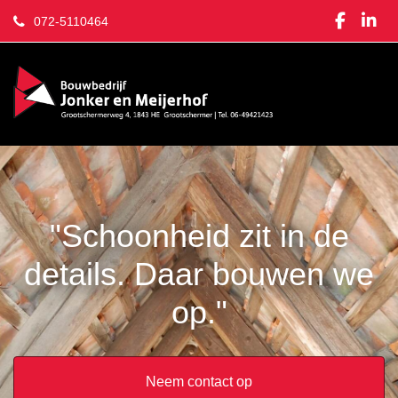
072-5110464
"Schoonheid zit in de
details. Daar bouwen we
op."
Neem contact op