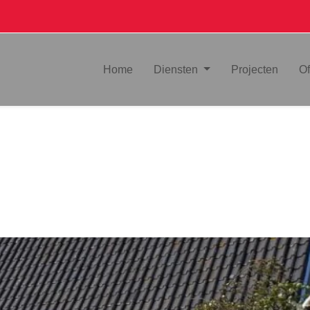
Home
Diensten
Projecten
Of
Ontwerp
Bouwvergunning
Uitvoering