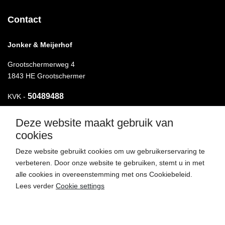
Contact
Jonker & Meijerhof
Grootschermerweg 4
1843 HE Grootschermer
50489488
KVK -
Deze website maakt gebruik van
T.
072-5110464
cookies
M.
06-49421423
Deze website gebruikt cookies om uw gebruikerservaring te
verbeteren. Door onze website te gebruiken, stemt u in met
E.
henk@bouwbedrijfmeijerhof.nl
alle cookies in overeenstemming met ons Cookiebeleid.
Lees verder
Cookie settings
Accept cookies